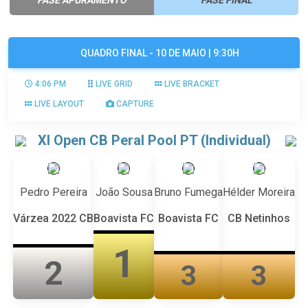
QUADRO FINAL - 10 DE MAIO | 9:30H
4:06 PM
LIVE GRID
LIVE BRACKET
LIVE LAYOUT
CAPTURE
XI Open CB Peral Pool PT (Individual)
Pedro Pereira
João Sousa
Bruno Fumega
Hélder Moreira
Várzea 2022 CB
Boavista FC
Boavista FC
CB Netinhos
1
2
3
3