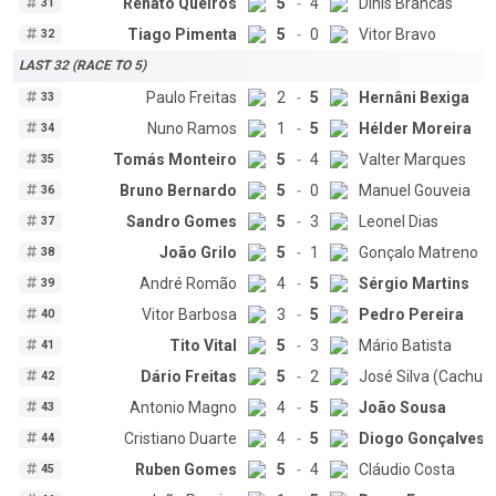
Renato Queirós
5
-
4
Dinis Brancas
31
Tiago Pimenta
5
-
0
Vitor Bravo
32
LAST 32 (RACE TO 5)
Paulo Freitas
2
-
5
Hernâni Bexiga
33
Nuno Ramos
1
-
5
Hélder Moreira
34
Tomás Monteiro
5
-
4
Valter Marques
35
Bruno Bernardo
5
-
0
Manuel Gouveia
36
Sandro Gomes
5
-
3
Leonel Dias
37
João Grilo
5
-
1
Gonçalo Matreno
38
André Romão
4
-
5
Sérgio Martins
39
Vitor Barbosa
3
-
5
Pedro Pereira
40
Tito Vital
5
-
3
Mário Batista
41
Dário Freitas
5
-
2
José Silva (Cachuc
42
Antonio Magno
4
-
5
João Sousa
43
Cristiano Duarte
4
-
5
Diogo Gonçalves
44
Ruben Gomes
5
-
4
Cláudio Costa
45