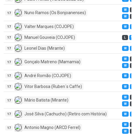
W
L
Nuno Ramos (Os Bonjoanenses)
17
W
L
Valter Marques (COJOPE)
17
W
W
Manuel Gouveia (COJOPE)
17
L
W
Leonel Dias (Mirante)
17
W
W
W
L
Gonçalo Matreno (Mamamia)
17
W
L
André Romão (COJOPE)
17
W
W
Vitor Barbosa (Ruben´s Caffe)
17
W
W
W
L
Mário Batista (Mirante)
17
W
L
José Silva (Cachucho) (Retiro com História)
17
W
W
W
L
Antonio Magno (ARCD Ferrel)
17
W
L