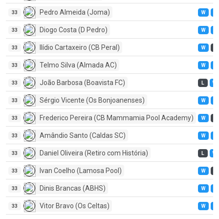
Pedro Almeida (Joma)
33
W
W
Diogo Costa (D Pedro)
33
W
W
Ilídio Cartaxeiro (CB Peral)
33
W
L
Telmo Silva (Almada AC)
33
W
W
João Barbosa (Boavista FC)
33
L
W
Sérgio Vicente (Os Bonjoanenses)
33
W
W
Frederico Pereira (CB Mammamia Pool Academy)
33
W
L
Amândio Santo (Caldas SC)
33
W
W
Daniel Oliveira (Retiro com História)
33
L
W
Ivan Coelho (Lamosa Pool)
33
W
L
Dinis Brancas (ABHS)
33
W
W
Vitor Bravo (Os Celtas)
33
W
W