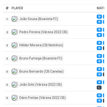
PLAYER
MATC
W
W
João Sousa (Boavista FC)
1
W
W
W
W
Pedro Pereira (Várzea 2022 CB)
2
W
W
W
W
Hélder Moreira (CB Netinhos)
3
W
L
W
W
Bruno Fumega (Boavista FC)
3
W
W
W
W
Bruno Bernardo (CB Canelas)
5
W
L
W
W
João Grilo (Várzea 2022 CB)
5
L
W
W
Dário Freitas (Várzea 2022 CB)
5
W
L