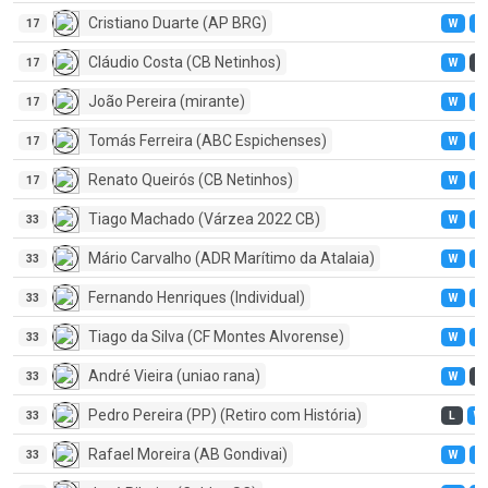
Cristiano Duarte (AP BRG)
17
W
W
Cláudio Costa (CB Netinhos)
17
W
L
João Pereira (mirante)
17
W
W
Tomás Ferreira (ABC Espichenses)
17
W
W
Renato Queirós (CB Netinhos)
17
W
W
Tiago Machado (Várzea 2022 CB)
33
W
W
Mário Carvalho (ADR Marítimo da Atalaia)
33
W
W
Fernando Henriques (Individual)
33
W
W
Tiago da Silva (CF Montes Alvorense)
33
W
W
André Vieira (uniao rana)
33
W
L
Pedro Pereira (PP) (Retiro com História)
33
L
W
Rafael Moreira (AB Gondivai)
33
W
W