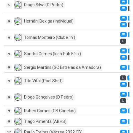
W
W
Diogo Silva (D Pedro)
5
W
L
W
W
Hernâni Bexiga (Individual)
9
W
L
W
W
Tomás Monteiro (Clube 19)
9
L
W
W
Sandro Gomes (Irish Pub Félix)
9
W
L
Sérgio Martins (GC Estrelas da Amadora)
9
W
W
L
W
Tito Vital (Pool Shot)
9
W
L
W
W
Diogo Gonçalves (D Pedro)
9
L
Ruben Gomes (CB Canelas)
9
W
W
Tiago Pimenta (ABHS)
9
W
W
Paulo Freitas (Várzea 2022 CB)
17
W
W