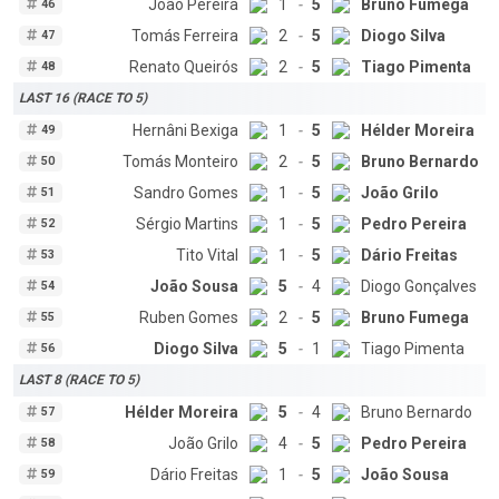
João Pereira
1
-
5
Bruno Fumega
46
Tomás Ferreira
2
-
5
Diogo Silva
47
Renato Queirós
2
-
5
Tiago Pimenta
48
LAST 16 (RACE TO 5)
Hernâni Bexiga
1
-
5
Hélder Moreira
49
Tomás Monteiro
2
-
5
Bruno Bernardo
50
Sandro Gomes
1
-
5
João Grilo
51
Sérgio Martins
1
-
5
Pedro Pereira
52
Tito Vital
1
-
5
Dário Freitas
53
João Sousa
5
-
4
Diogo Gonçalves
54
Ruben Gomes
2
-
5
Bruno Fumega
55
Diogo Silva
5
-
1
Tiago Pimenta
56
LAST 8 (RACE TO 5)
Hélder Moreira
5
-
4
Bruno Bernardo
57
João Grilo
4
-
5
Pedro Pereira
58
Dário Freitas
1
-
5
João Sousa
59