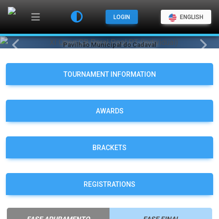
LOGIN
ENGLISH
Pavilhão Municipal do Cadaval
Previous
Next
XI Open CB Peral Pool PT
(Individual)
TOURNAMENT INFORMATION
2026
2026
02
10
MAY
MAY
AWARDS
BRACKETS
REGISTRATIONS
FASE APURAMENTO
FASE FINAL