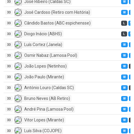
José Ribeiro (Caldas SC)
33
W
W
José Cardoso (Retiro com História)
33
W
W
Cândido Bastos (ABC espichensse)
33
L
W
Diogo Inácio (ABHS)
33
L
W
Luís Cortez (Janela)
33
W
W
Osmir Nabaz (Lamosa Pool)
33
W
W
João Lopes (Netinhos)
33
W
L
João Paulo (Mirante)
33
W
W
António Louro (Caldas SC)
33
W
L
Bruno Neves (AB Retiro)
33
W
W
André Pina (Lamosa Pool)
33
W
W
Vitor Lopes (Mirante)
33
W
L
Luís Silva (COJOPE)
33
W
W