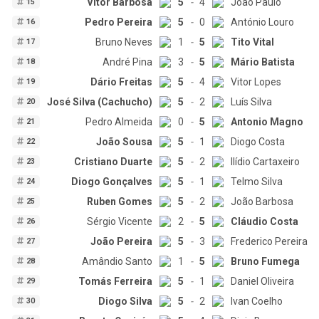
Vitor Barbosa
5
-
4
João Paulo
15
Pedro Pereira
5
-
0
António Louro
16
Bruno Neves
1
-
5
Tito Vital
17
André Pina
3
-
5
Mário Batista
18
Dário Freitas
5
-
4
Vitor Lopes
19
José Silva (Cachucho)
5
-
2
Luís Silva
20
Pedro Almeida
0
-
5
Antonio Magno
21
João Sousa
5
-
1
Diogo Costa
22
Cristiano Duarte
5
-
2
Ilídio Cartaxeiro
23
Diogo Gonçalves
5
-
1
Telmo Silva
24
Ruben Gomes
5
-
2
João Barbosa
25
Sérgio Vicente
2
-
5
Cláudio Costa
26
João Pereira
5
-
3
Frederico Pereira
27
Amândio Santo
1
-
5
Bruno Fumega
28
Tomás Ferreira
5
-
1
Daniel Oliveira
29
Diogo Silva
5
-
2
Ivan Coelho
30