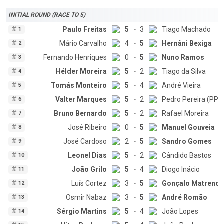
INITIAL ROUND (RACE TO 5)
Paulo Freitas
5
-
3
Tiago Machado
1
Mário Carvalho
4
-
5
Hernâni Bexiga
2
Fernando Henriques
0
-
5
Nuno Ramos
3
Hélder Moreira
5
-
2
Tiago da Silva
4
Tomás Monteiro
5
-
4
André Vieira
5
Valter Marques
5
-
2
Pedro Pereira (PP)
6
Bruno Bernardo
5
-
2
Rafael Moreira
7
José Ribeiro
0
-
5
Manuel Gouveia
8
José Cardoso
2
-
5
Sandro Gomes
9
Leonel Dias
5
-
2
Cândido Bastos
10
João Grilo
5
-
4
Diogo Inácio
11
Luís Cortez
3
-
5
Gonçalo Matreno
12
Osmir Nabaz
3
-
5
André Romão
13
Sérgio Martins
5
-
4
João Lopes
14